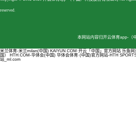
reserved.
本网站内容归开云体育app-
米兰体育-米兰milan(中国)
KAIYUN.COM·开云「中国」官方网站
乐鱼网
国）
HTH.COM-华体会(中国)
华体会体育·(中国)官方网站-HTH SPORT
站_ml.com