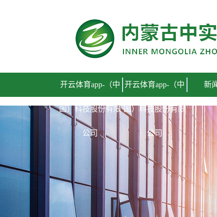
开云体育app-（中国）科技股份有限公司
开云体育app-（中
开云体育app-（中
新
国）科技股份有限
国）科技股份有限
公司
公司