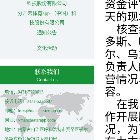
资金评
科技股份有限公司
分开云体育app-（中国）科
天的现
技股份有限公司
核查
通知公告
多斯、
文化活动
尔、乌
负责人
联系我们
营情况
Contact us
容。
电话：0471-5223613
在我
投诉电话：0471-5223607
邮箱：imzs@manchesterapp.com
作开展
网址：//manchesterapp.com/
况，为
地址：内蒙古自治区呼和浩特市赛罕区鄂尔
多斯东街12号银联大厦10层