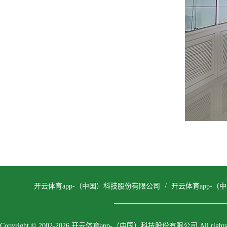
开云体育app-（中国）科技股份有限公司
/
开云体育app-
Copyright © 2002-2026 开云体育app-（中国）科技股份有限公司 All rights