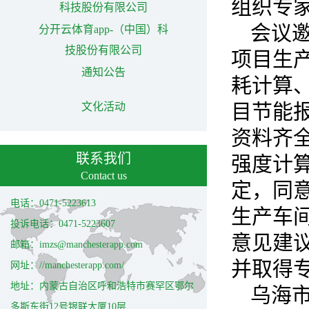
组织专
科技股份有限公司
会议
分开云体育app-（中国）科
技股份有限公司
项目生
通知公告
耗计算
目节能
文化活动
资料齐
联系我们
强度计
Contact us
定，同
电话：0471-5223613
生产车
投诉电话：0471-5223607
意见建
邮箱：imzs@manchesterapp.com
并取得
网址：//manchesterapp.com/
地址：内蒙古自治区呼和浩特市赛罕区鄂尔
乌海
多斯东街12号银联大厦10层