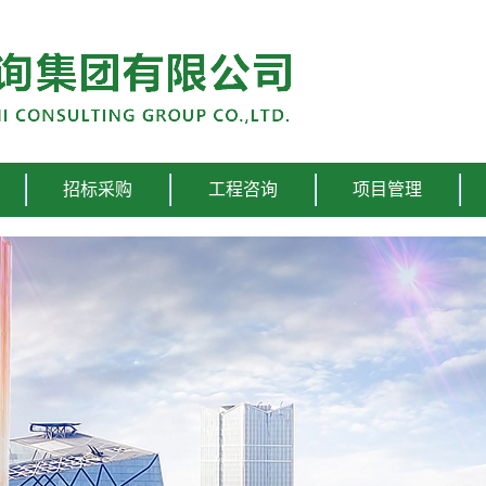
招标采购
工程咨询
项目管理