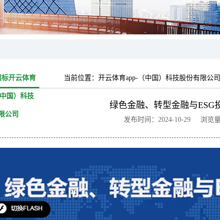
招标开云体育
当前位置：
开云体育app-（中国）科技股份有限公
（中国）科技
绿色金融、转型金融与ESG
限公司
发布时间：2024-10-29 浏览