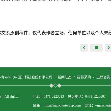
本文系原创稿件，仅代表作者立场，任何单位以及个人未
体育app-（中国）科技股份有限公司
/
新闻动态
/
招标采购
/
工程咨询
ll rights
电话：0471-5223613 投诉电话：0471-5223607
邮箱：imzs@manchesterapp.com 网址：//manchester