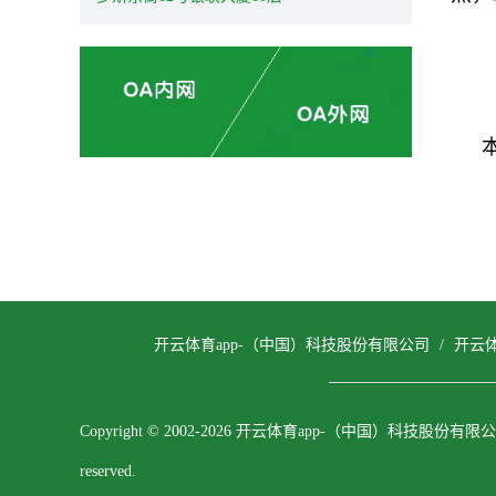
开云体育app-（中国）科技股份有限公司
/
开云
Copyright © 2002-2026 开云体育app-（中国）科技股份有限公司 A
reserved.