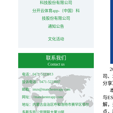
科技股份有限公司
分开云体育app-（中国）科
技股份有限公司
通知公告
文化活动
联系我们
Contact us
2
电话：0471-5223613
司、
投诉电话：0471-5223607
分享
邮箱：imzs@manchesterapp.com
与
E
网址：//manchesterapp.com/
解，
地址：内蒙古自治区呼和浩特市赛罕区鄂尔
点，
多斯东街12号银联大厦10层