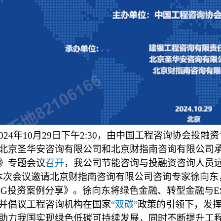
024
年
10
月
29
日下午
2:30
，由中国工程咨询协会投融资
北京圣华安咨询有限公司和北京财指南咨询有限公司
》专题会议
召开
，我公司节能咨询与投融资咨询人员
本次会议邀请北京财指南咨询有限公司咨询专家徐向东
SG
投资案例分享》。徐向东将绿色金融、转型金融与
E
并倡议工程咨询机构在国家
“双碳”
政策的引领下，发
助力我国实现绿色低碳可持续发展，同时不断提升工