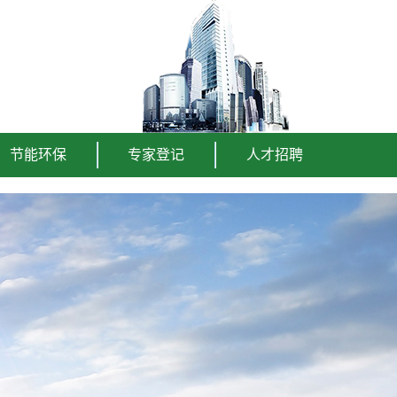
节能环保
专家登记
人才招聘