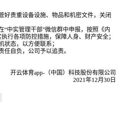
管好贵重设备设施、物品和机密文件，关闭
在“中实管理干部”微信群中申报，按照《内
实执行各项防控措施，保障人身、财产安全；
机状态，以方便联系；
责任自负，公司予以追责。
开云体育app-（中国）科技股份有限公司
2021年12月30日