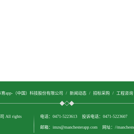
体育app-（中国）科技股份有限公司
/
新闻动态
/
招标采购
/
工程咨询
ll rights
电话：0471-5223613 投诉电话：0471-5223607
邮箱：imzs@manchesterapp.com 网址：//manchester