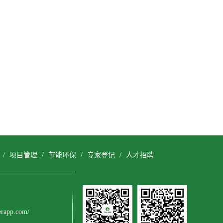
/
项目管理
/
节能环保
/
专家登记
/
人才招聘
app.com/