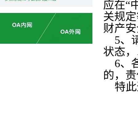
应在
“
关规定
财产安
5
、
状态，
6
、
的，责
特此