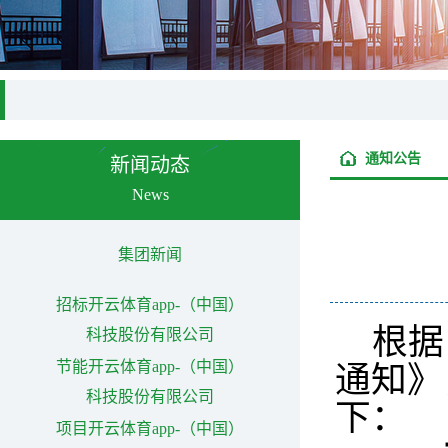
通知公告
新闻动态
News
集团新闻
招标开云体育app-（中国）
根据
科技股份有限公司
节能开云体育app-（中国）
通知》
科技股份有限公司
下：
项目开云体育app-（中国）