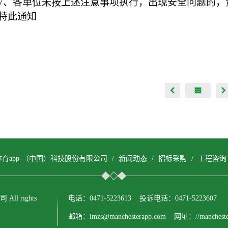
7、各单位未按上述注意事项执行，出现安全问题的，
特此通知
体育app-（中国）科技股份有限公司
/
新闻动态
/
招标采购
/
工程咨询
ll rights
电话：0471-5223613 投诉电话：0471-5223607
邮箱：imzs@manchesterapp.com 网址：//manchester