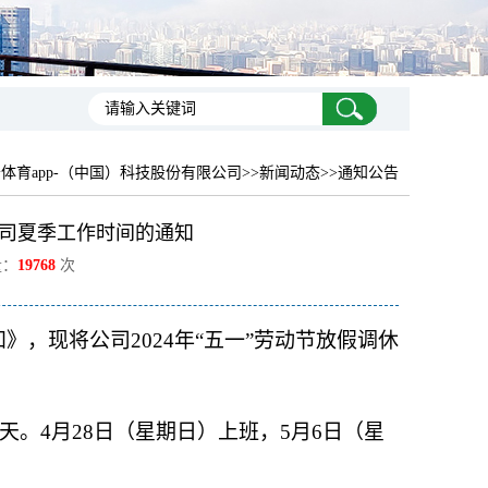
体育app-（中国）科技股份有限公司
>>新闻动态>>通知公告
行公司夏季工作时间的通知
量：
19768
次
》，现将公司2024年“五一”劳动节放假调休
5天。4月28日（星期日）上班，5月6日（星