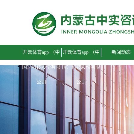
开云体育app-（中国）科技股份有限公司
开云体育app-（中
开云体育app-（中
新闻动态
国）科技股份有限
国）科技股份有限
公司
公司