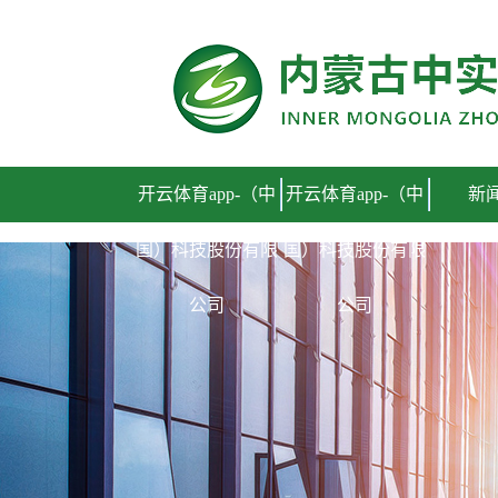
开云体育app-（中国）科技股份有限公司
开云体育app-（中
开云体育app-（中
新
国）科技股份有限
国）科技股份有限
公司
公司