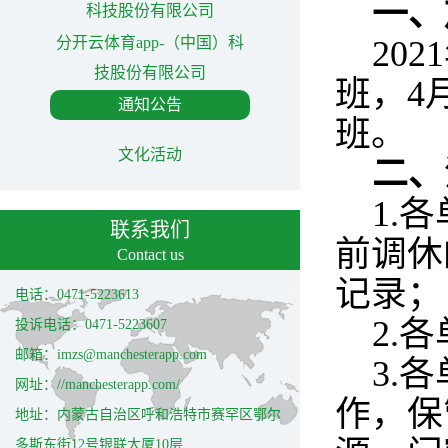
一、
科技股份有限公司
分开云体育app-（中国）科
2021
技股份有限公司
班，4
通知公告
班。
文化活动
二、
1.
各
联系我们
前调休
Contact us
记录；
电话：0471-5223613
2.
各
投诉电话：0471-5223607
邮箱：imzs@manchesterapp.com
3.
各
网址：//manchesterapp.com/
作，保
地址：内蒙古自治区呼和浩特市赛罕区鄂尔
多斯东街12号银联大厦10层