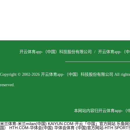
开云体育app-（中国）科技股份有限公司
/
开云体育app-
Copyright © 2002-2026 开云体育app-（中国）科技股份有限公司 All rights
reserved.
本网站内容归开云体育app-
米兰体育-米兰milan(中国)
KAIYUN.COM·开云「中国」官方网站
乐鱼网
国）
HTH.COM-华体会(中国)
华体会体育·(中国)官方网站-HTH SPORT