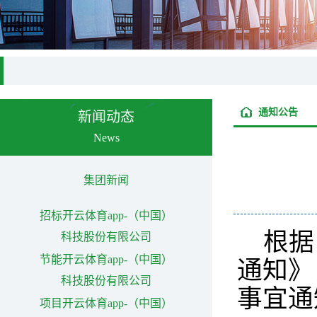
通知公告
新闻动态
News
集团新闻
招标开云体育app-（中国）
根据
科技股份有限公司
节能开云体育app-（中国）
通知》
科技股份有限公司
事宜通
项目开云体育app-（中国）