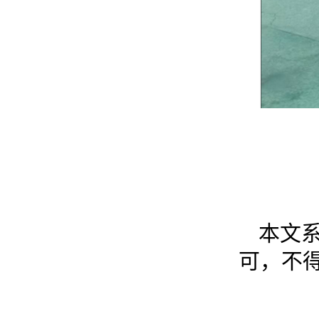
本文
可，不