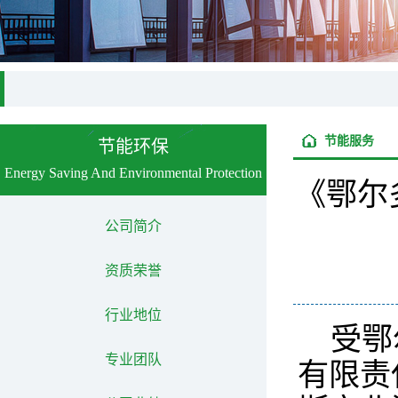
节能服务
节能环保
Energy Saving And Environmental Protection
《鄂尔
公司简介
资质荣誉
行业地位
受鄂
专业团队
有限责