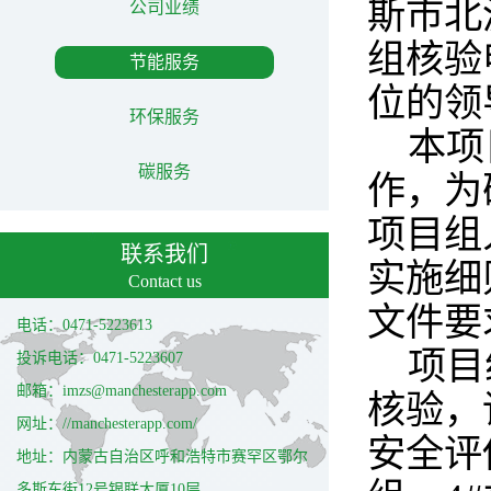
斯市北
公司业绩
组核验
节能服务
位的领
环保服务
本项
碳服务
作，为
项目组
联系我们
实施细
Contact us
文件要
电话：0471-5223613
项目
投诉电话：0471-5223607
邮箱：imzs@manchesterapp.com
核验，
网址：//manchesterapp.com/
安全评
地址：内蒙古自治区呼和浩特市赛罕区鄂尔
多斯东街12号银联大厦10层