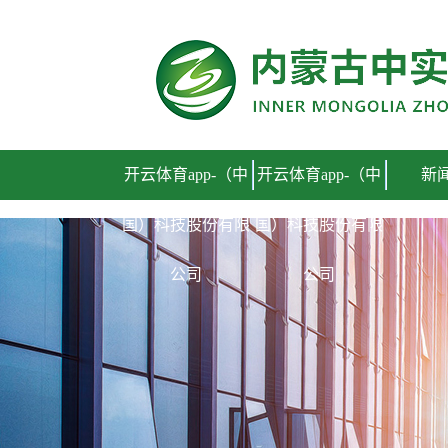
开云体育app-（中国）科技股份有限公司
开云体育app-（中
开云体育app-（中
新
国）科技股份有限
国）科技股份有限
公司
公司