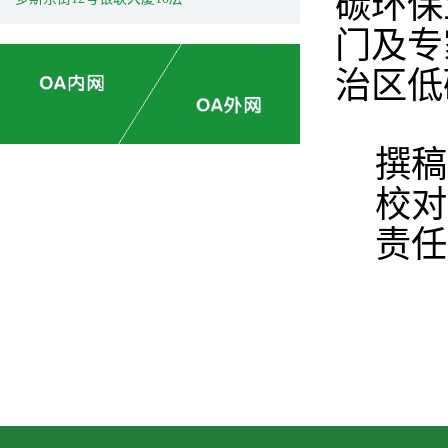
碳环保
门及专
治区低
撰稿
校对
责任