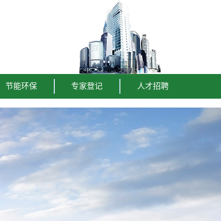
节能环保
专家登记
人才招聘