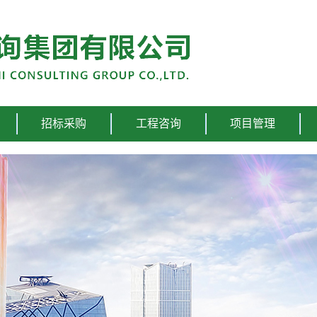
招标采购
工程咨询
项目管理