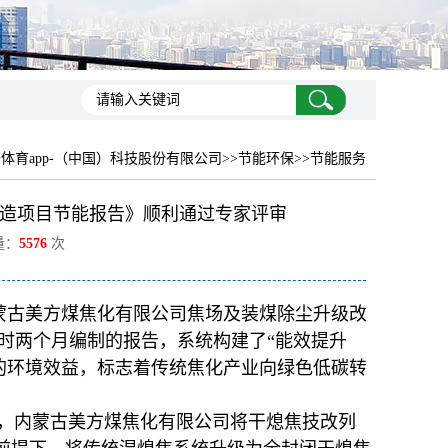
体育app-（中国）科技股份有限公司
>>节能环保>>节能服务
造项目节能报告》顺利通过专家评审
量：
5576
次
内蒙古美方煤焦化有限公司焦场及装煤除尘升级改
时两个月编制的报告，系统构建了“能效提升
化的环境效益，标志着传统焦化产业向绿色低碳转
引，内蒙古美方煤焦化有限公司将干熄焦技改列