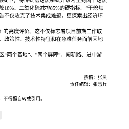
产前提下，将传统湿熄焦系统升级为全封闭干熄焦
18%、二氧化硫减排85%的硬指标。“干熄焦
告不仅攻克了技术集成难题，更探索出经济环
行"的高度评价。这不仅标志着项目前期工作取
、政策性、技术性特征和在急难任务面前因地
“两个基地”、“两个屏障”、闯新路、进中游
撰稿：张昊
责任编辑：张慧兵
，不得擅自转载引用。