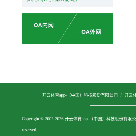
开云体育app-（中国）科技股份有限公司
/
开云
Copyright © 2002-2026 开云体育app-（中国）科技股份有限公司 A
reserved.