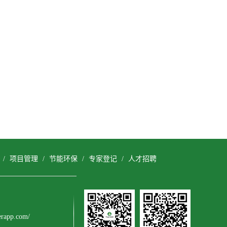
/
项目管理
/
节能环保
/
专家登记
/
人才招聘
app.com/