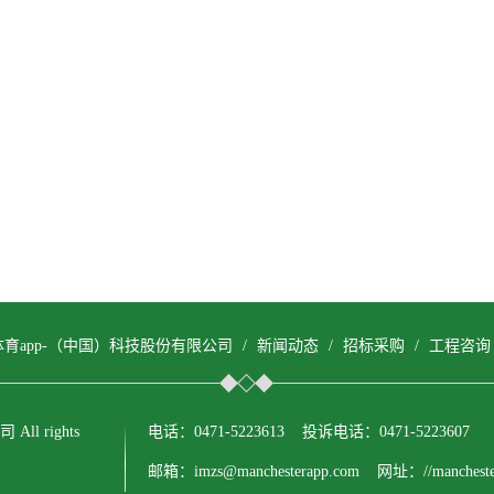
体育app-（中国）科技股份有限公司
/
新闻动态
/
招标采购
/
工程咨询
ll rights
电话：0471-5223613 投诉电话：0471-5223607
邮箱：imzs@manchesterapp.com 网址：//manchester